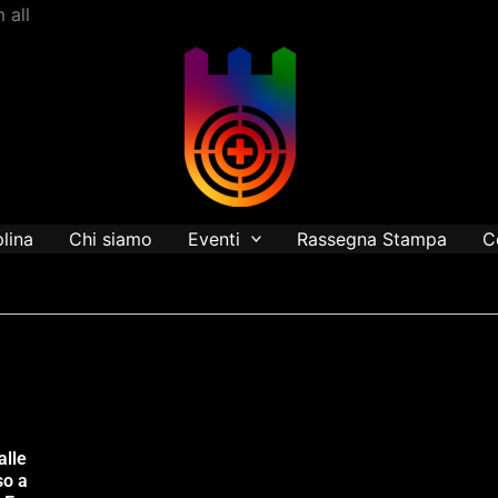
Vai
 all
al
contenuto
plina
Chi siamo
Eventi
Rassegna Stampa
C
alle
so a