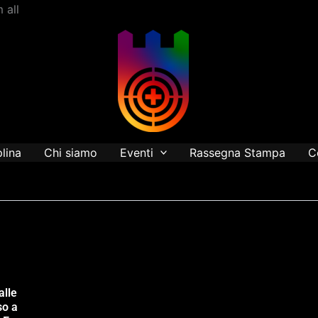
Vai
 all
al
contenuto
plina
Chi siamo
Eventi
Rassegna Stampa
C
alle
so a