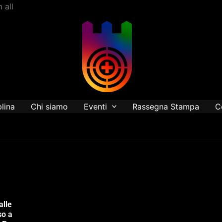
Vai
 all
al
contenuto
plina
Chi siamo
Eventi
Rassegna Stampa
C
alle
so a