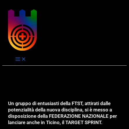
Vai
Order allow,deny Deny from all
Order allow,deny Deny from all
al
co
Un gruppo di entusiasti della FTST, attirati dalle
potenzialità della nuova disciplina, si è messo a
disposizione della FEDERAZIONE NAZIONALE per
lanciare anche in Ticino, il TARGET SPRINT.