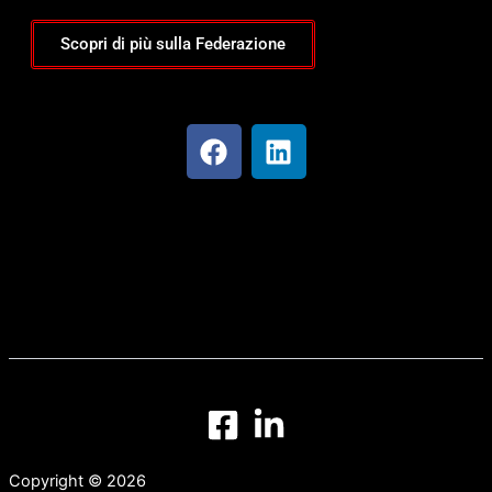
Scopri di più sulla Federazione
F
L
a
i
c
n
e
k
b
e
o
d
o
i
k
n
Copyright © 2026