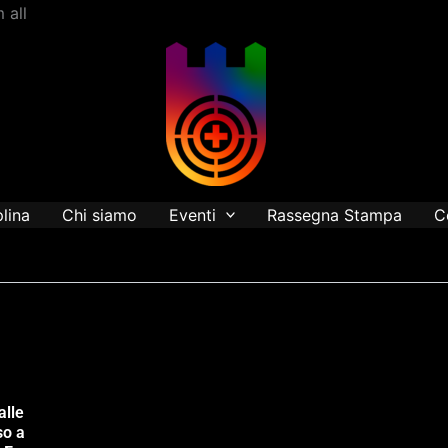
Vai
 all
al
contenuto
plina
Chi siamo
Eventi
Rassegna Stampa
C
alle
so a