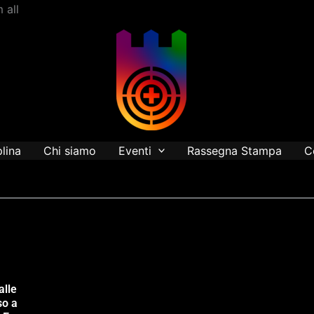
Vai
 all
al
contenuto
plina
Chi siamo
Eventi
Rassegna Stampa
C
alle
so a