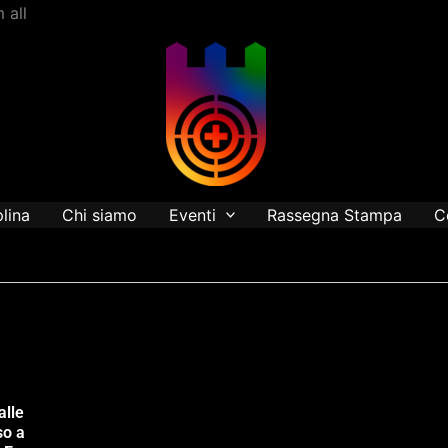
Vai
 all
al
contenuto
plina
Chi siamo
Eventi
Rassegna Stampa
C
alle
so a