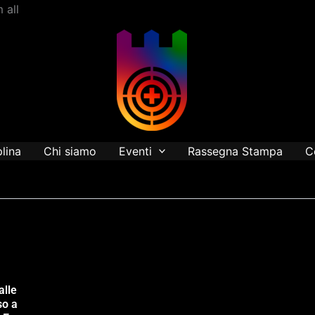
Vai
 all
al
contenuto
plina
Chi siamo
Eventi
Rassegna Stampa
C
alle
so a