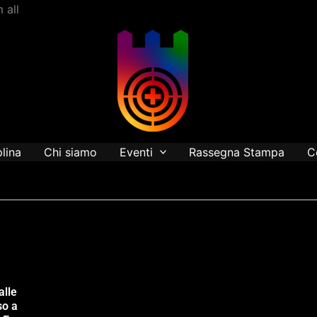
Vai
 all
al
contenuto
plina
Chi siamo
Eventi
Rassegna Stampa
C
alle
so a