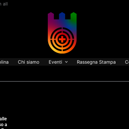
Vai
 all
al
contenuto
plina
Chi siamo
Eventi
Rassegna Stampa
C
alle
so a