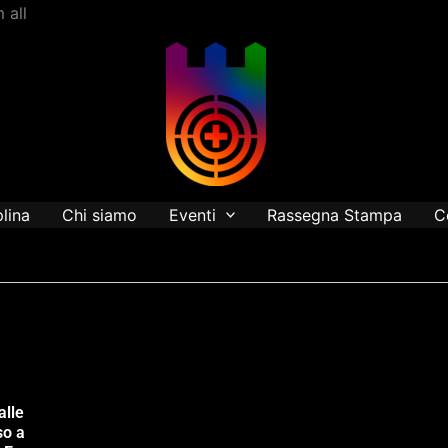
Vai
 all
al
contenuto
plina
Chi siamo
Eventi
Rassegna Stampa
C
alle
so a