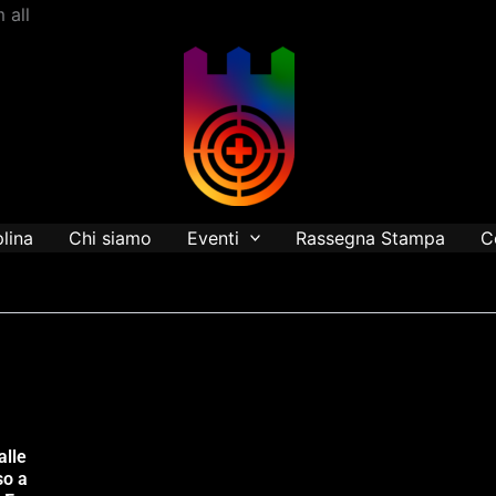
Vai
 all
al
contenuto
plina
Chi siamo
Eventi
Rassegna Stampa
C
alle
so a