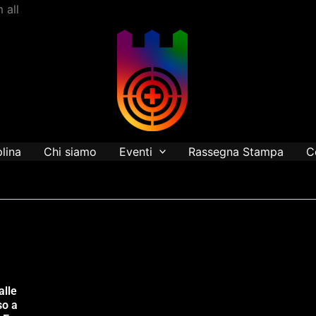
Vai
 all
al
contenuto
plina
Chi siamo
Eventi
Rassegna Stampa
C
alle
so a