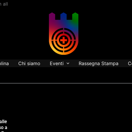
Vai
 all
al
contenuto
plina
Chi siamo
Eventi
Rassegna Stampa
C
alle
so a