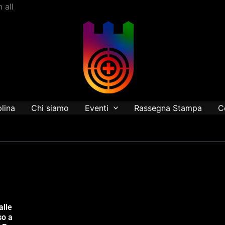
Vai
 all
al
contenuto
plina
Chi siamo
Eventi
Rassegna Stampa
C
alle
so a