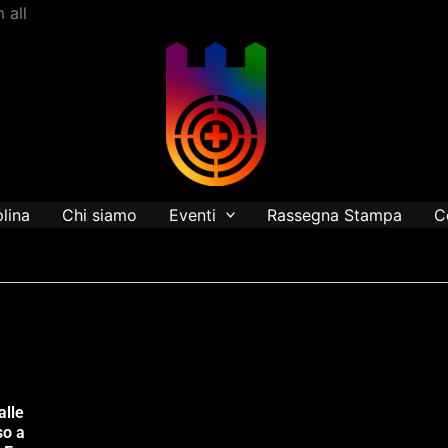
Vai
 all
al
contenuto
plina
Chi siamo
Eventi
Rassegna Stampa
C
alle
so a