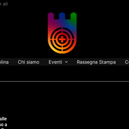
Vai
 all
al
contenuto
plina
Chi siamo
Eventi
Rassegna Stampa
C
alle
so a