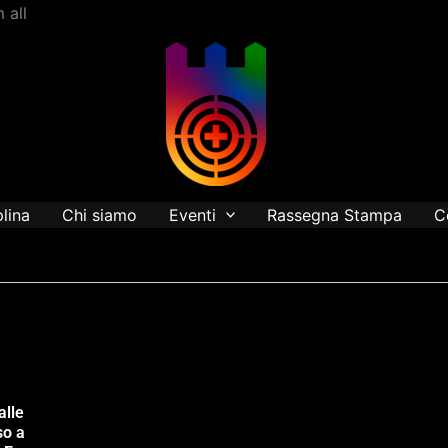
Vai
 all
al
contenuto
plina
Chi siamo
Eventi
Rassegna Stampa
C
alle
so a