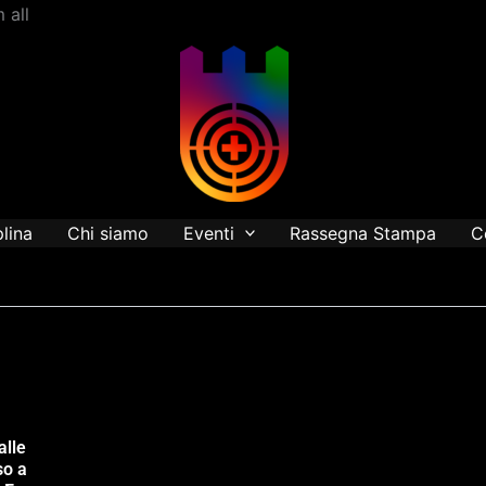
Vai
 all
al
contenuto
plina
Chi siamo
Eventi
Rassegna Stampa
C
alle
so a