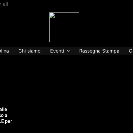
Vai
 all
al
contenuto
plina
Chi siamo
Eventi
Rassegna Stampa
C
alle
so a
LE per