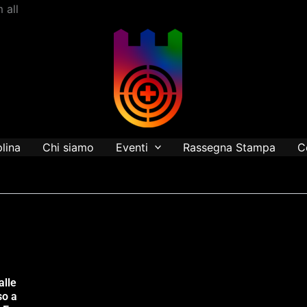
Vai
 all
al
contenuto
plina
Chi siamo
Eventi
Rassegna Stampa
C
alle
so a