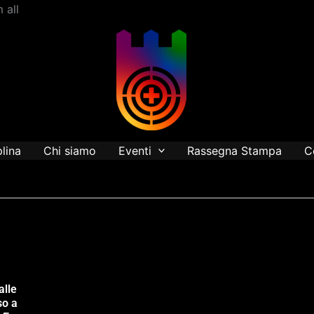
Vai
 all
al
contenuto
plina
Chi siamo
Eventi
Rassegna Stampa
C
alle
so a