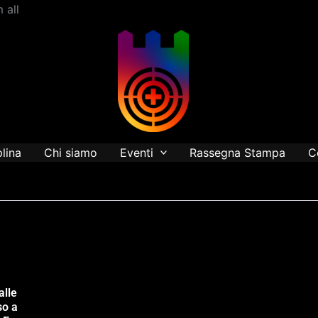
Vai
 all
al
contenuto
plina
Chi siamo
Eventi
Rassegna Stampa
C
alle
so a