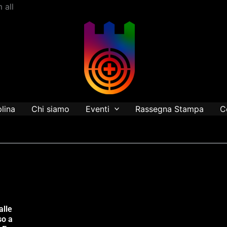
Vai
 all
al
contenuto
plina
Chi siamo
Eventi
Rassegna Stampa
C
alle
so a