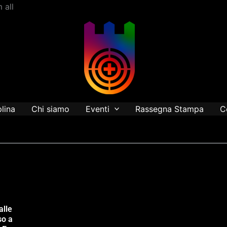
Vai
 all
al
contenuto
plina
Chi siamo
Eventi
Rassegna Stampa
C
alle
so a