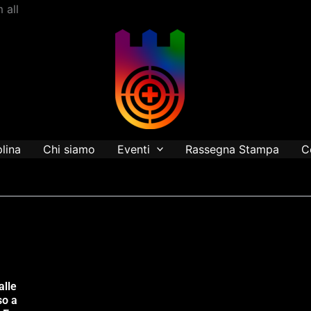
Vai
 all
al
contenuto
plina
Chi siamo
Eventi
Rassegna Stampa
C
alle
so a