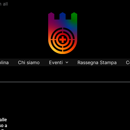
Vai
 all
al
contenuto
plina
Chi siamo
Eventi
Rassegna Stampa
C
alle
so a