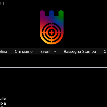
Vai
 all
al
contenuto
plina
Chi siamo
Eventi
Rassegna Stampa
C
alle
so a