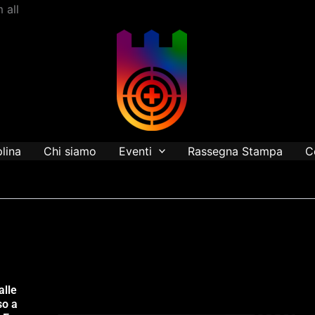
Vai
 all
al
contenuto
plina
Chi siamo
Eventi
Rassegna Stampa
C
alle
so a