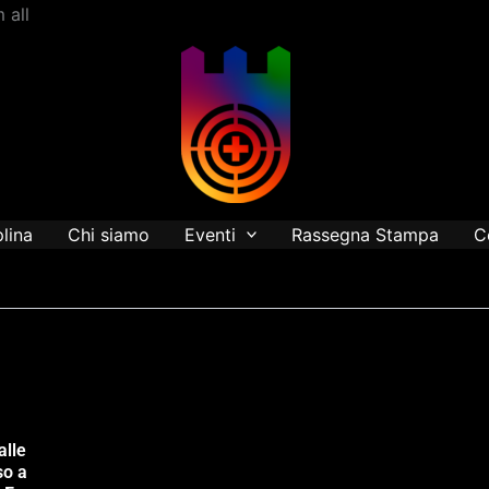
Vai
 all
al
contenuto
plina
Chi siamo
Eventi
Rassegna Stampa
C
alle
so a