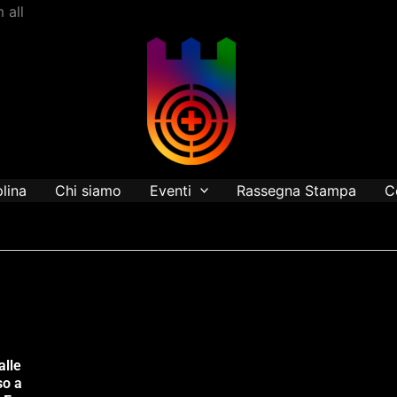
Vai
 all
al
contenuto
plina
Chi siamo
Eventi
Rassegna Stampa
C
alle
so a