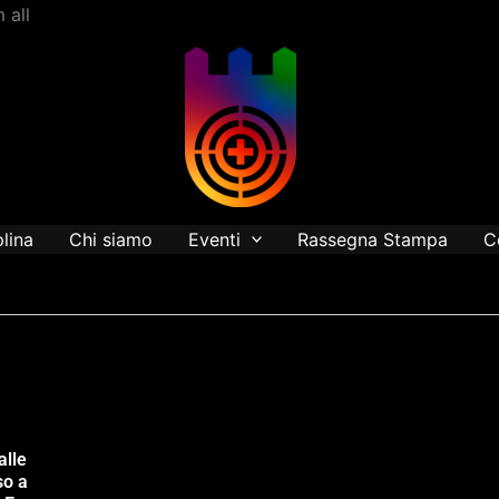
Vai
 all
al
contenuto
plina
Chi siamo
Eventi
Rassegna Stampa
C
alle
so a