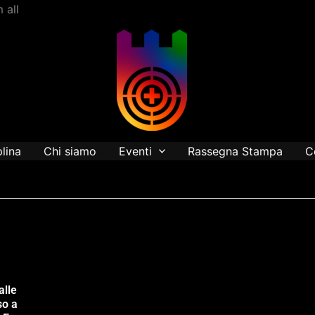
Vai
 all
al
contenuto
plina
Chi siamo
Eventi
Rassegna Stampa
C
alle
so a