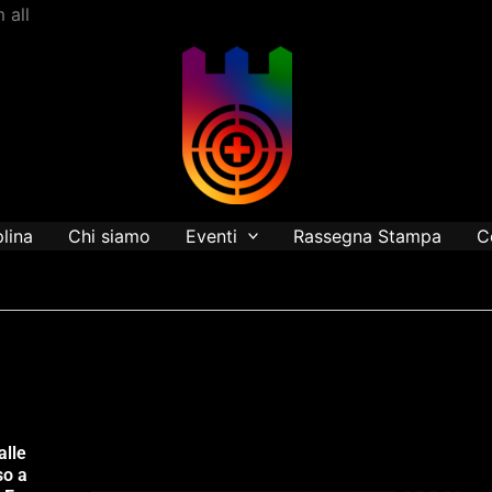
Vai
 all
al
contenuto
plina
Chi siamo
Eventi
Rassegna Stampa
C
alle
so a