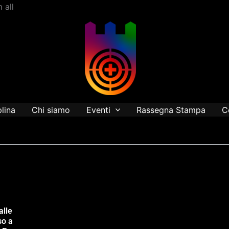
Vai
 all
al
contenuto
plina
Chi siamo
Eventi
Rassegna Stampa
C
alle
so a