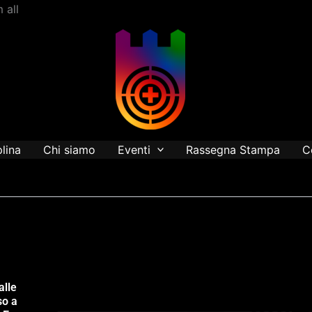
Vai
 all
al
contenuto
plina
Chi siamo
Eventi
Rassegna Stampa
C
alle
so a