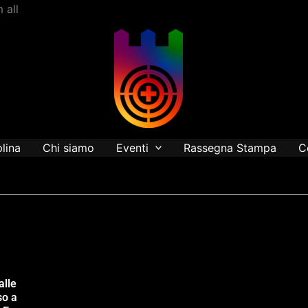
Vai
 all
al
contenuto
plina
Chi siamo
Eventi
Rassegna Stampa
C
alle
so a