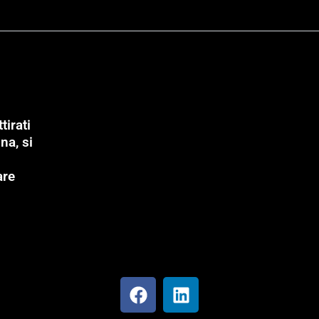
tirati
na, si
are
F
L
a
i