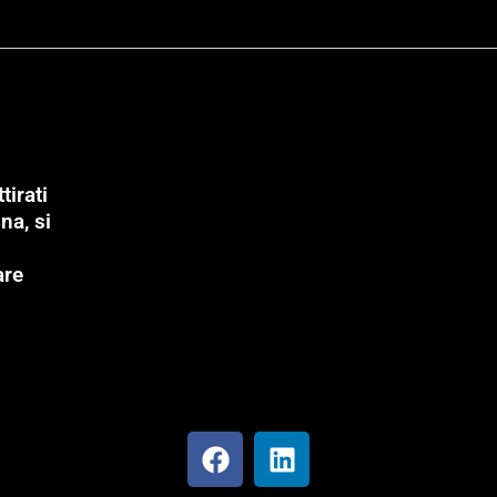
tirati
na, si
are
F
L
a
i