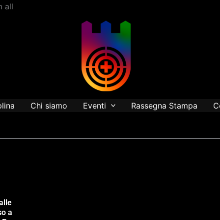
Vai
 all
al
contenuto
plina
Chi siamo
Eventi
Rassegna Stampa
C
alle
so a