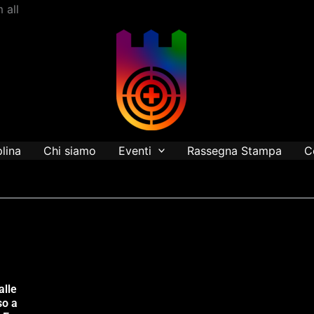
Vai
 all
al
contenuto
plina
Chi siamo
Eventi
Rassegna Stampa
C
alle
so a