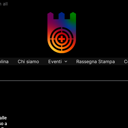
Vai
 all
al
contenuto
plina
Chi siamo
Eventi
Rassegna Stampa
C
alle
so a