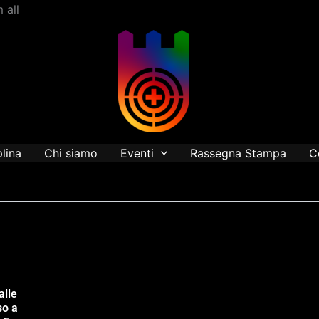
Vai
 all
al
contenuto
plina
Chi siamo
Eventi
Rassegna Stampa
C
alle
so a