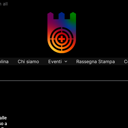
Vai
 all
al
contenuto
plina
Chi siamo
Eventi
Rassegna Stampa
C
alle
so a