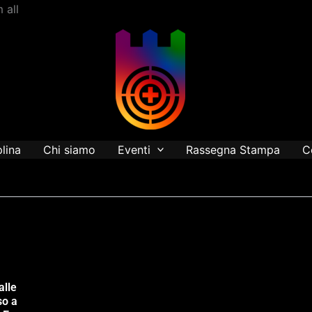
Vai
 all
al
contenuto
plina
Chi siamo
Eventi
Rassegna Stampa
C
alle
so a