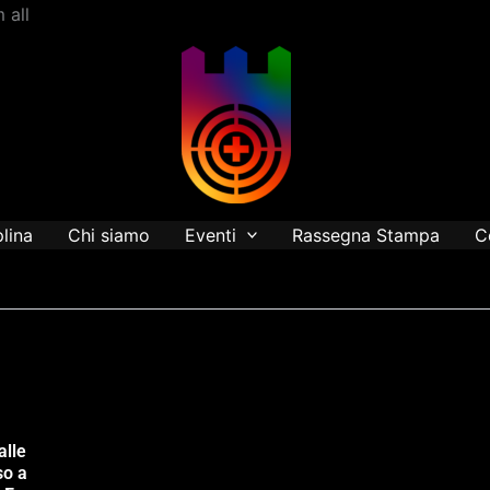
Vai
 all
al
contenuto
plina
Chi siamo
Eventi
Rassegna Stampa
C
alle
so a