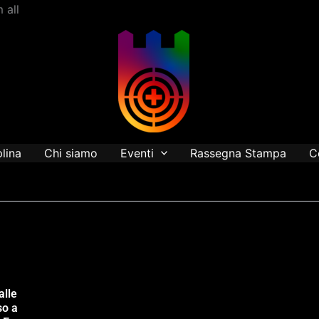
Vai
 all
al
contenuto
plina
Chi siamo
Eventi
Rassegna Stampa
C
alle
so a