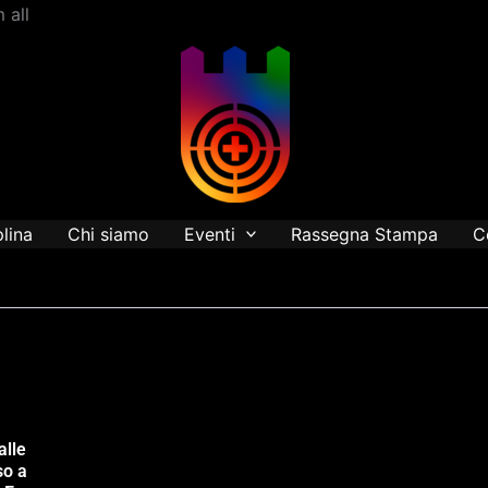
Vai
 all
al
contenuto
plina
Chi siamo
Eventi
Rassegna Stampa
C
alle
so a