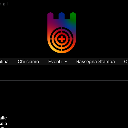
Vai
 all
al
contenuto
plina
Chi siamo
Eventi
Rassegna Stampa
C
alle
so a