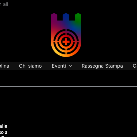
Vai
 all
al
contenuto
plina
Chi siamo
Eventi
Rassegna Stampa
C
alle
so a